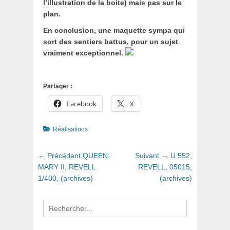
l’illustration de la boite) mais pas sur le
plan.
En conclusion, une maquette sympa qui
sort des sentiers battus, pour un sujet
vraiment exceptionnel.
Partager :
Facebook
X
Catégories
Réalisations
Navigation
Article
Article
← Précédent
QUEEN
Suivant →
U 552,
de
précédent
suivant
MARY II, REVELL
REVELL, 05015,
:
:
1/400, (archives)
(archives)
l’article
Recherche
pour
: