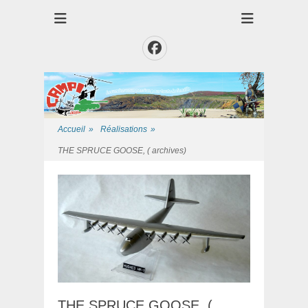
Club des Amis Maquettiste de la Presqui'Ile
Club CAMPI
Facebook
Accueil
»
Réalisations
»
THE SPRUCE GOOSE, ( archives)
THE SPRUCE GOOSE, (