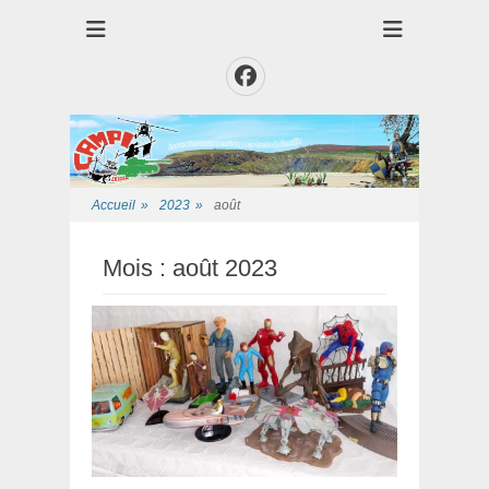
Club des Amis Maquettiste de la Presqui'Ile
Club CAMPI
Facebook
Accueil
»
2023
»
août
Mois :
août 2023