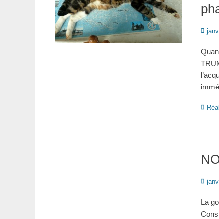
ph
Posté
janv
le
Quan
TRUMP
l’acq
immé
Catégo
Réal
NO
Posté
janv
le
La go
Const