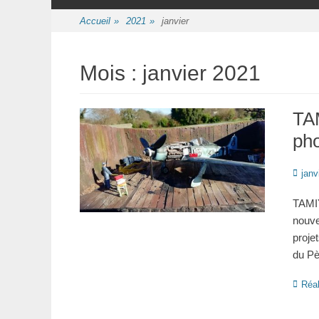
au
contenu
Accueil
»
2021
»
janvier
Mois :
janvier 2021
TA
ph
Posté
janv
le
TAMIY
nouve
proje
du P
Catégo
Réal