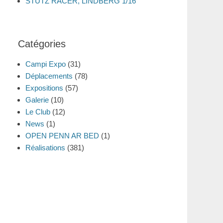
STUTZ RACER, LINDBERG 1/16
Catégories
Campi Expo
(31)
Déplacements
(78)
Expositions
(57)
Galerie
(10)
Le Club
(12)
News
(1)
OPEN PENN AR BED
(1)
Réalisations
(381)