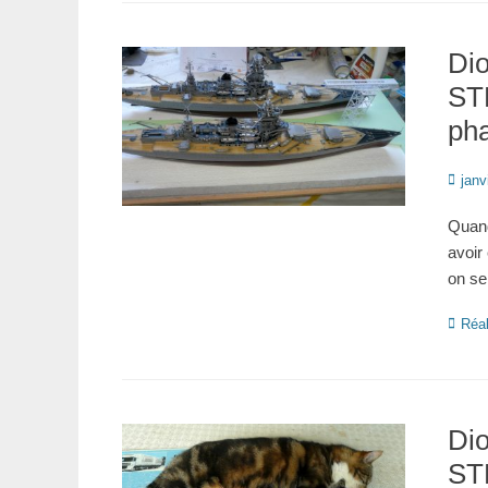
Di
ST
ph
Posté
janv
le
Quand
avoir
on se
Catégo
Réal
Di
ST