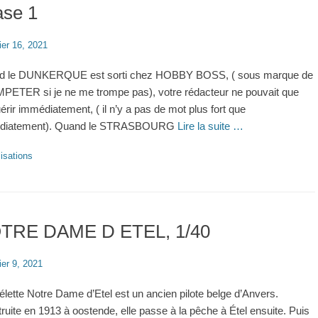
ase 1
ier 16, 2021
d le DUNKERQUE est sorti chez HOBBY BOSS, ( sous marque de
ETER si je ne me trompe pas), votre rédacteur ne pouvait que
uérir immédiatement, ( il n’y a pas de mot plus fort que
diatement). Quand le STRASBOURG
Lire la suite …
ries
isations
TRE DAME D ETEL, 1/40
ier 9, 2021
élette Notre Dame d’Etel est un ancien pilote belge d’Anvers.
ruite en 1913 à oostende, elle passe à la pêche à Étel ensuite. Puis