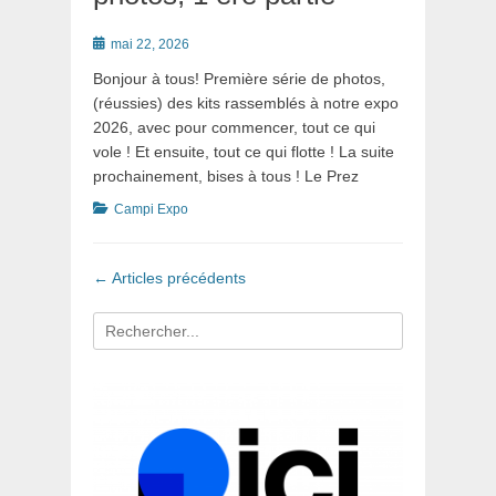
Posté
mai 22, 2026
le
Bonjour à tous! Première série de photos,
(réussies) des kits rassemblés à notre expo
2026, avec pour commencer, tout ce qui
vole ! Et ensuite, tout ce qui flotte ! La suite
prochainement, bises à tous ! Le Prez
Catégories
Campi Expo
Navigation
←
Articles précédents
dans
les
Recherche
articles
pour
: