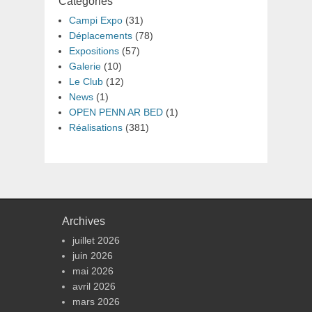
Catégories
Campi Expo
(31)
Déplacements
(78)
Expositions
(57)
Galerie
(10)
Le Club
(12)
News
(1)
OPEN PENN AR BED
(1)
Réalisations
(381)
Archives
juillet 2026
juin 2026
mai 2026
avril 2026
mars 2026