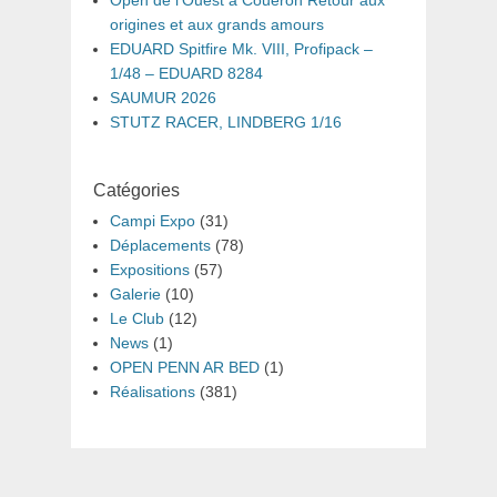
Open de l’Ouest à Couëron Retour aux
origines et aux grands amours
EDUARD Spitfire Mk. VIII, Profipack –
1/48 – EDUARD 8284
SAUMUR 2026
STUTZ RACER, LINDBERG 1/16
Catégories
Campi Expo
(31)
Déplacements
(78)
Expositions
(57)
Galerie
(10)
Le Club
(12)
News
(1)
OPEN PENN AR BED
(1)
Réalisations
(381)