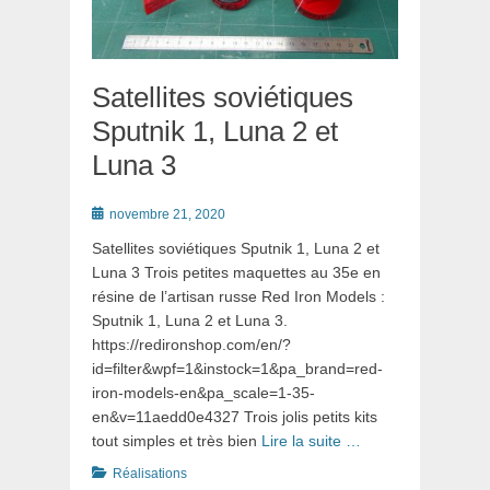
Satellites soviétiques
Sputnik 1, Luna 2 et
Luna 3
Posté
novembre 21, 2020
le
Satellites soviétiques Sputnik 1, Luna 2 et
Luna 3 Trois petites maquettes au 35e en
résine de l’artisan russe Red Iron Models :
Sputnik 1, Luna 2 et Luna 3.
https://redironshop.com/en/?
id=filter&wpf=1&instock=1&pa_brand=red-
iron-models-en&pa_scale=1-35-
en&v=11aedd0e4327 Trois jolis petits kits
tout simples et très bien
Lire la suite …
Catégories
Réalisations