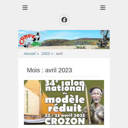
Club des Amis Maquettiste de la Presqui'Ile
Club CAMPI
Facebook
Accueil
»
2023
»
avril
Mois :
avril 2023