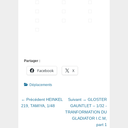
Partager :
Facebook
X
Catégories
Déplacements
Navigation
Article
Article
← Précédent
HEINKEL
Suivant →
GLOSTER
de
précédent
suivant
219, TAMIYA, 1/48
GAUNTLET – 1/32 -
:
:
TRANFORMATION DU
l’article
GLADIATOR I.C.M,
part 1