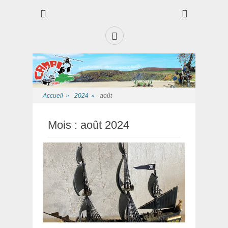
Club des Amis Maquettiste de la Presqui'Ile
Club CAMPI
Facebook
Accueil
»
2024
»
août
Mois :
août 2024