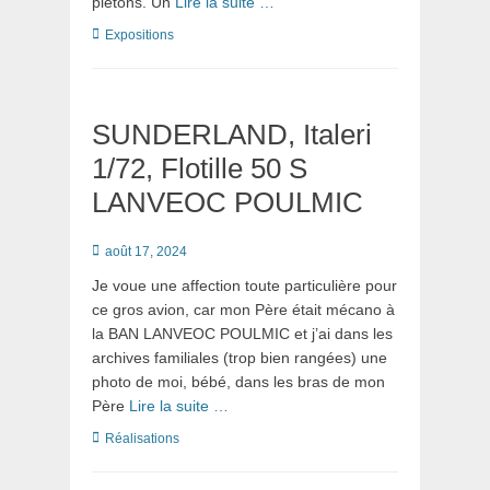
piétons. Un
Lire la suite …
Catégories
Expositions
SUNDERLAND, Italeri
1/72, Flotille 50 S
LANVEOC POULMIC
Posté
août 17, 2024
le
Je voue une affection toute particulière pour
ce gros avion, car mon Père était mécano à
la BAN LANVEOC POULMIC et j’ai dans les
archives familiales (trop bien rangées) une
photo de moi, bébé, dans les bras de mon
Père
Lire la suite …
Catégories
Réalisations