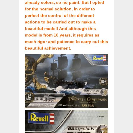
already colors, so no paint. But I opted
for the normal solution, in order to
perfect the control of the different
actions to be carried out to make a
beautiful model! And although this
model is from 10 years, it requires as
much rigor and patience to carry out this
beautiful achievement.