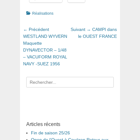
Catégories
Réalisations
Navigation
Article
Article
← Précédent
Suivant →
CAMPI dans
de
précédent
suivant
WESTLAND WYVERN
le OUEST FRANCE
:
:
Maquette
l’article
DYNAVECTOR – 1/48
– VACUFORM ROYAL
NAVY -SUEZ 1956
Recherche
pour
:
Articles récents
Fin de saison 25/26
Open de l’Ouest à Couëron Retour aux