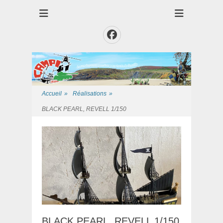
Club des Amis Maquettiste de la Presqui'Ile
Club CAMPI
Facebook
Accueil
»
Réalisations
»
BLACK PEARL, REVELL 1/150
BLACK PEARL, REVELL 1/150