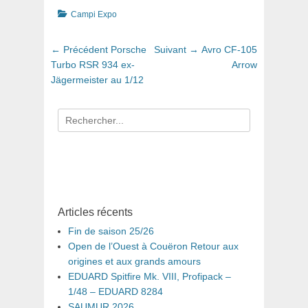
Catégories
Campi Expo
Navigation
Article
Article
← Précédent
Porsche
Suivant →
Avro CF-105
de
précédent
suivant
Turbo RSR 934 ex-
Arrow
:
:
Jägermeister au 1/12
l’article
Recherche
pour
:
Articles récents
Fin de saison 25/26
Open de l’Ouest à Couëron Retour aux
origines et aux grands amours
EDUARD Spitfire Mk. VIII, Profipack –
1/48 – EDUARD 8284
SAUMUR 2026