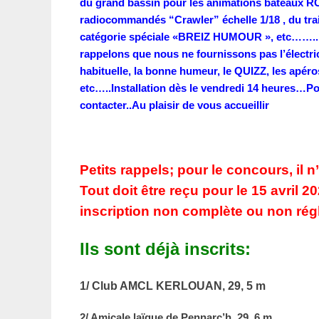
du grand bassin pour les animations bateaux RC
radiocommandés “Crawler” échelle 1/18 , du train
catégorie spéciale «BREIZ HUMOUR », etc…….
rappelons que nous ne fournissons pas l’électri
habituelle, la bonne humeur, le QUIZZ, les apéro
etc…..Installation dès le vendredi 14 heures…P
contacter..Au plaisir de vous accueillir
Petits rappels; pour le concours, il n
Tout doit être reçu pour le 15 avril 
inscription non complète ou non rég
Ils sont déjà inscrits:
1/ Club AMCL KERLOUAN, 29, 5 m
2/ Amicale laïque de Pennarc’h, 29, 6 m