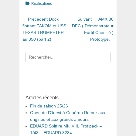
Catégories
Réalisations
Navigation
Article
Article
← Précédent
Dock
Suivant →
AMX 30
de
précédent
suivant
flottant TAKOM et USS
DFC ( Démonstrateur
:
:
TEXAS TRUMPETER
Furtif Chenillé )
l’article
au 350 (part 2)
Prototype.
Recherche
pour
:
Articles récents
Fin de saison 25/26
Open de l’Ouest à Couëron Retour aux
origines et aux grands amours
EDUARD Spitfire Mk. VIII, Profipack –
1/48 – EDUARD 8284