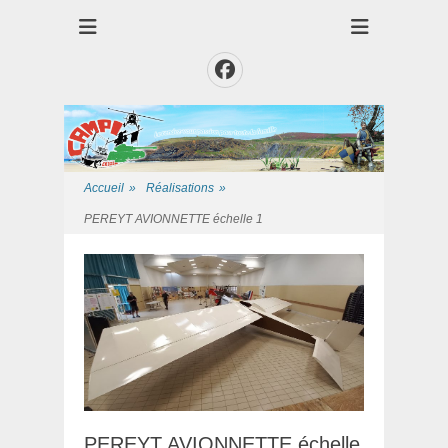
Club des Amis Maquettiste de la Presqui'Ile
Club CAMPI
Facebook
Accueil
»
Réalisations
»
PEREYT AVIONNETTE échelle 1
PEREYT AVIONNETTE échelle