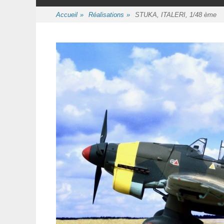
au
contenu
Accueil
»
Réalisations
»
STUKA, ITALERI, 1/48 ème