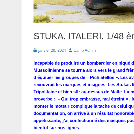
STUKA, ITALERI, 1/48 
Posté
Auteur
janvier 20, 2024
CampiAdmin
le
Incapable de produire un bombardier en piqué di
Mussolinienne se tourna alors vers le grand frè
d’équiper les groupes de « Pichiatellos ». Les a
recouvrait les marques et insignes. Les Stukas I
Tripolitaine et bien sûr au-dessus de Malte. La 
proverbe : » Qui trop embrasse, mal étreint « . le
monter le moteur complique la tache de celui qui
documentation, on arrive à un résultat honorable 
appétissante, j’ai confectionné des masques po
bientôt sur nos lignes.