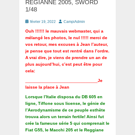
REGIANNE 2005, SWORD
1/48
Posté
Auteur
février 19, 2022
CampiAdmin
le
Ouh !!!!!! le mauvais webmaster, qui a
mélangé les photos, le nul !!!!! merci de
vos retour, mes excuses à Jean l’auteur,
je pense que tout est rentré dans l’ordre.
A vrai dire, je viens de prendre un an de
plus aujourd’hui, c’est peut être pour
cela:
______________________________
Je
laisse la place à Jean
Lorsque l’Italie disposa du DB 605 en
ligne, Tiffone sous license, le génie de
l’Aerodynamisme de ce peuple esthète
trouva alors un terrain fertile! Ainsi fut
crée la fameuse série 5 qui comprenait le
Fiat G55, le Macchi 205 et le Reggiane