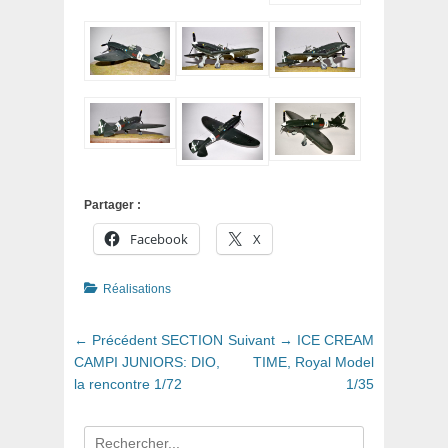
Partager :
Facebook
X
Catégories
Réalisations
Navigation
Article
Article
← Précédent
SECTION
Suivant →
ICE CREAM
de
précédent
suivant
CAMPI JUNIORS: DIO,
TIME, Royal Model
:
:
la rencontre 1/72
1/35
l’article
Recherche