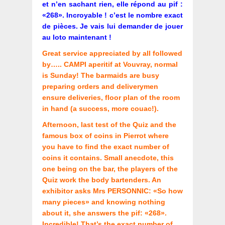
et n’en sachant rien, elle répond au pif :
«268». Incroyable ! c’est le nombre exact
de pièces. Je vais lui demander de jouer
au loto maintenant !
Great service appreciated by all followed
by….. CAMPI aperitif at Vouvray, normal
is Sunday! The barmaids are busy
preparing orders and deliverymen
ensure deliveries, floor plan of the room
in hand (a success, more couac!).
Afternoon, last test of the Quiz and the
famous box of coins in Pierrot where
you have to find the exact number of
coins it contains. Small anecdote, this
one being on the bar, the players of the
Quiz work the body bartenders. An
exhibitor asks Mrs PERSONNIC: «So how
many pieces» and knowing nothing
about it, she answers the pif: «268».
Incredible! That’s the exact number of