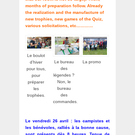
months of preparation follow. Already
the realization and the manufacture of
new trophies, new games of the Quiz,
various solicitations, etc…………
Le boulot
Le bureau
La promo
d’hiver
des
pour tous,
légendes ?
pour
Non, le
préparer
bureau
les
des
trophées.
commandes.
Le vendredi 26 avril : les campistes et
les bénévoles, ralliés à la bonne cause,
sont présents dès 8 heures. Tenue de