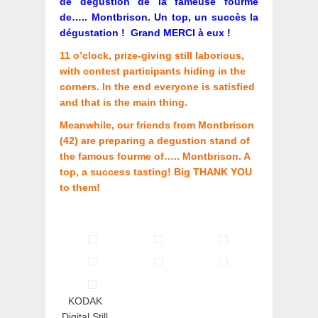
de dégustion de la fameuse fourme
de….. Montbrison. Un top, un succès la
dégustation ! Grand MERCI à eux !
11 o’clock, prize-giving still laborious,
with contest participants hiding in the
corners. In the end everyone is satisfied
and that is the main thing.
Meanwhile, our friends from Montbrison
(42) are preparing a degustion stand of
the famous fourme of….. Montbrison. A
top, a success tasting! Big THANK YOU
to them!
KODAK
Digital Still