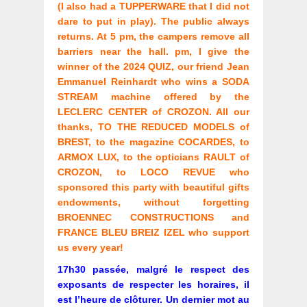
(I also had a TUPPERWARE that I did not
dare to put in play). The public always
returns. At 5 pm, the campers remove all
barriers near the hall. pm, I give the
winner of the 2024 QUIZ, our friend Jean
Emmanuel Reinhardt who wins a SODA
STREAM machine offered by the
LECLERC CENTER of CROZON. All our
thanks, TO THE REDUCED MODELS of
BREST, to the magazine COCARDES, to
ARMOX LUX, to the opticians RAULT of
CROZON, to LOCO REVUE who
sponsored this party with beautiful gifts
endowments, without forgetting
BROENNEC CONSTRUCTIONS and
FRANCE BLEU BREIZ IZEL who support
us every year!
17h30 passée, malgré le respect des
exposants de respecter les horaires, il
est l’heure de clôturer. Un dernier mot au