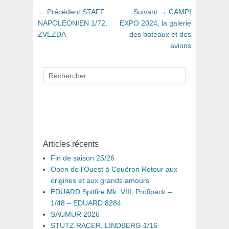
Navigation
Article
Article
← Précédent
STAFF
Suivant →
CAMPI
de
précédent
suivant
NAPOLEONIEN 1/72,
EXPO 2024, la galerie
:
:
ZVEZDA
des bateaux et des
l’article
avions
Recherche
pour
:
Articles récents
Fin de saison 25/26
Open de l’Ouest à Couëron Retour aux
origines et aux grands amours
EDUARD Spitfire Mk. VIII, Profipack –
1/48 – EDUARD 8284
SAUMUR 2026
STUTZ RACER, LINDBERG 1/16