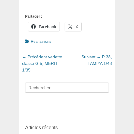
Partager :
Facebook
X
Catégories
Réalisations
Navigation
Article
Article
← Précédent
vedette
Suivant →
P 38,
de
précédent
suivant
classe G 5, MERIT
TAMIYA 1/48
:
:
1/35
l’article
Recherche
pour
:
Articles récents