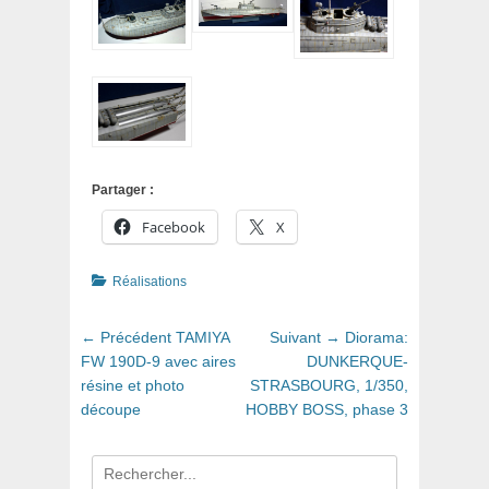
Partager :
Facebook
X
Catégories
Réalisations
Navigation
Article
Article
← Précédent
TAMIYA
Suivant →
Diorama:
de
précédent
suivant
FW 190D-9 avec aires
DUNKERQUE-
:
:
résine et photo
STRASBOURG, 1/350,
l’article
découpe
HOBBY BOSS, phase 3
Recherche