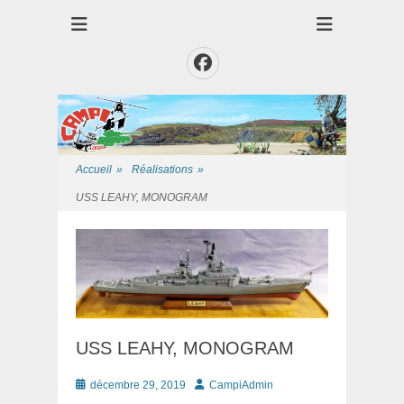
Club des Amis Maquettiste de la Presqui'Ile
Club CAMPI
Facebook
Accueil
»
Réalisations
»
USS LEAHY, MONOGRAM
USS LEAHY, MONOGRAM
Posté
Auteur
décembre 29, 2019
CampiAdmin
le