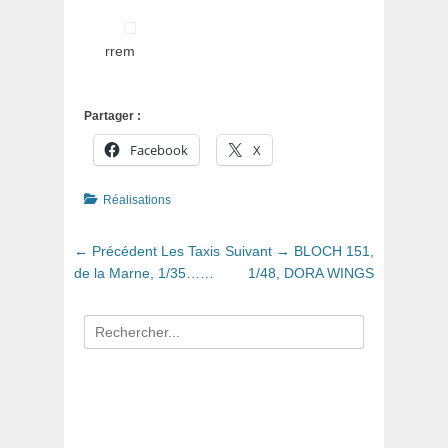
rrem
Partager :
Facebook
X
Catégories
Réalisations
Navigation
Article
Article
← Précédent
Les Taxis
Suivant →
BLOCH 151,
de
précédent
suivant
de la Marne, 1/35……
1/48, DORA WINGS
:
:
l’article
Recherche
pour
: