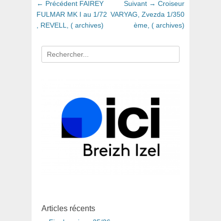
Navigation
Article
Article
← Précédent
FAIREY
Suivant →
Croiseur
de
précédent
suivant
FULMAR MK I au 1/72
VARYAG, Zvezda 1/350
:
:
, REVELL, ( archives)
ème, ( archives)
l’article
Recherche
pour
:
Articles récents