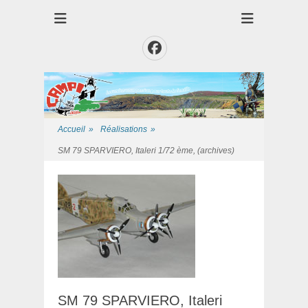
Club des Amis Maquettiste de la Presqui'Ile
Club CAMPI
Facebook
Accueil
»
Réalisations
»
SM 79 SPARVIERO, Italeri 1/72 ème, (archives)
SM 79 SPARVIERO, Italeri