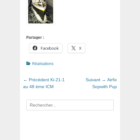
Partager :
Facebook
X
Catégories
Réalisations
Navigation
Article
Article
← Précédent
Ki-21-1
Suivant →
Airfix
de
précédent
suivant
au 48 ème ICM
Sopwith Pup
:
:
l’article
Recherche
pour
: