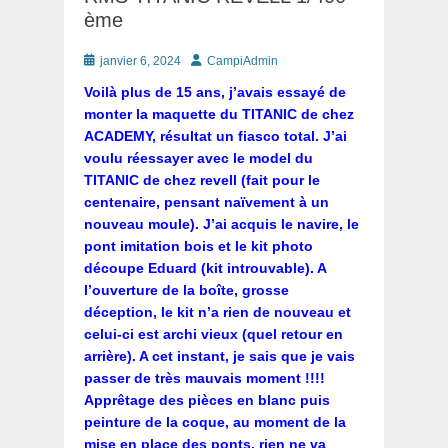
ème
Posté
Auteur
janvier 6, 2024
CampiAdmin
le
Voilà plus de 15 ans, j’avais essayé de
monter la maquette du TITANIC de chez
ACADEMY, résultat un fiasco total. J’ai
voulu réessayer avec le model du
TITANIC de chez revell (fait pour le
centenaire, pensant naïvement à un
nouveau moule). J’ai acquis le navire, le
pont imitation bois et le kit photo
découpe Eduard (kit introuvable). A
l’ouverture de la boîte, grosse
déception, le kit n’a rien de nouveau et
celui-ci est archi vieux (quel retour en
arrière). A cet instant, je sais que je vais
passer de très mauvais moment !!!!
Apprêtage des pièces en blanc puis
peinture de la coque, au moment de la
mise en place des ponts, rien ne va