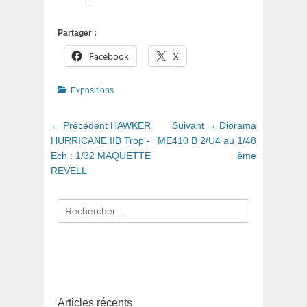
Partager :
Facebook
X
Catégories
Expositions
Navigation
Article
Article
← Précédent
HAWKER
Suivant →
Diorama
de
précédent
suivant
HURRICANE IIB Trop -
ME410 B 2/U4 au 1/48
:
:
Ech : 1/32 MAQUETTE
ème
l’article
REVELL
Recherche
pour
:
Articles récents