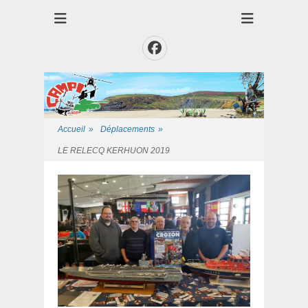
Club des Amis Maquettiste de la Presqui'Ile
Club CAMPI
Facebook
Accueil
»
Déplacements
»
LE RELECQ KERHUON 2019