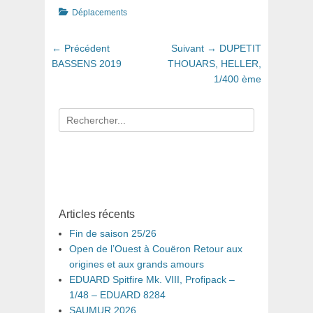
Catégories
Déplacements
Navigation
Article
Article
← Précédent
Suivant →
DUPETIT
de
précédent
suivant
BASSENS 2019
THOUARS, HELLER,
:
:
1/400 ème
l’article
Recherche
pour
:
Articles récents
Fin de saison 25/26
Open de l’Ouest à Couëron Retour aux
origines et aux grands amours
EDUARD Spitfire Mk. VIII, Profipack –
1/48 – EDUARD 8284
SAUMUR 2026