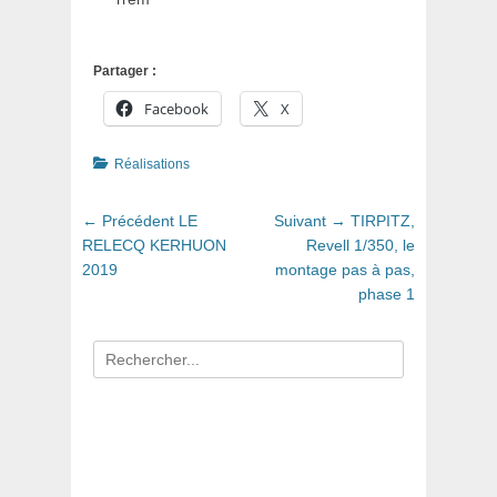
Partager :
Facebook
X
Catégories
Réalisations
Navigation
Article
Article
← Précédent
LE
Suivant →
TIRPITZ,
de
précédent
suivant
RELECQ KERHUON
Revell 1/350, le
:
:
2019
montage pas à pas,
l’article
phase 1
Recherche
pour
: