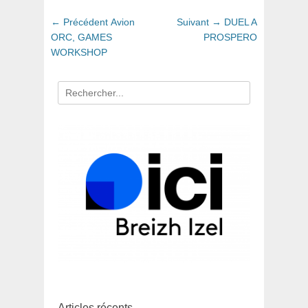
Navigation
Article
Article
← Précédent
Avion
Suivant →
DUEL A
de
précédent
suivant
ORC, GAMES
PROSPERO
:
:
WORKSHOP
l’article
Recherche
pour
:
Articles récents