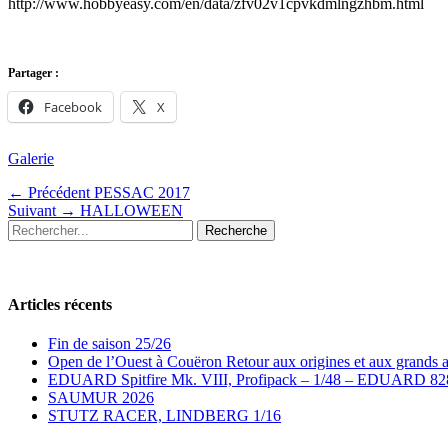
http://www.hobbyeasy.com/en/data/zfv02v1cpvkdmlngzhbm.html
Partager :
Facebook
X
Catégories
Galerie
Navigation
Article
← Précédent
PESSAC 2017
Article
précédent
Suivant →
HALLOWEEN
de
Recherche
suivant
:
l’article
pour
:
:
Articles récents
Fin de saison 25/26
Open de l’Ouest à Couëron Retour aux origines et aux grands 
EDUARD Spitfire Mk. VIII, Profipack – 1/48 – EDUARD 82
SAUMUR 2026
STUTZ RACER, LINDBERG 1/16