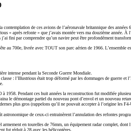
0
, la contemplation de ces avions de l’aéronavale britannique des années
ious « après refonte » que j’avais montée vers ma douzième année. À l’ép
 j’ai fini par comprendre qu’un navire peut être profondément transfor
 bête au 700e, livrée avec TOUT son parc aérien de 1966. L’ensemble e
carrière intense pendant la Seconde Guerre Mondiale.
a classe : l’Illustrious était trop déformé par les dommages de guerre e
e.
à 1958. Pendant ces huit années la reconstruction fut modifiée plusieur
ina le démontage partiel du nouveau pont d’envol et un nouveau retard.
rnes plus gros (rappelons qu’il ne pouvait accepter à l’origine les F4-U
coût astronomique de ceux-ci entrainèrent l’annulation des refontes prog
vel armement en tourelles de 76mm, un équipement radar complet, dont l
t fut réduit à 28 avec les hélicoptères.