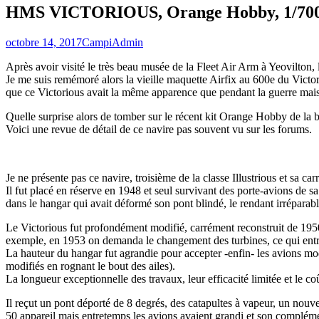
HMS VICTORIOUS, Orange Hobby, 1/70
Posté
Auteur
octobre 14, 2017
CampiAdmin
le
Après avoir visité le très beau musée de la Fleet Air Arm à Yeovilton
Je me suis remémoré alors la vieille maquette Airfix au 600e du Victor
que ce Victorious avait la même apparence que pendant la guerre mais
Quelle surprise alors de tomber sur le récent kit Orange Hobby de la
Voici une revue de détail de ce navire pas souvent vu sur les forums.
Je ne présente pas ce navire, troisième de la classe Illustrious et sa 
Il fut placé en réserve en 1948 et seul survivant des porte-avions de s
dans le hangar qui avait déformé son pont blindé, le rendant irréparabl
Le Victorious fut profondément modifié, carrément reconstruit de 1950 
exemple, en 1953 on demanda le changement des turbines, ce qui entra
La hauteur du hangar fut agrandie pour accepter -enfin- les avions mode
modifiés en rognant le bout des ailes).
La longueur exceptionnelle des travaux, leur efficacité limitée et le 
Il reçut un pont déporté de 8 degrés, des catapultes à vapeur, un nou
50 appareil mais entretemps les avions avaient grandi et son complémen