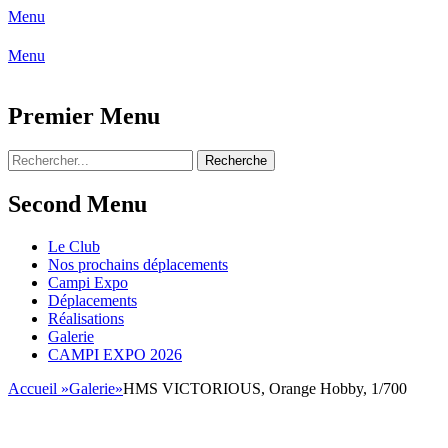
Menu
Club CAMPI
Menu
Facebook
Club des Amis Maquettiste de la Presqui'Il
Premier Menu
Aller
Rechercher
Recherche
au
pour
contenu
:
Second Menu
Aller
Le Club
au
Nos prochains déplacements
contenu
Campi Expo
Déplacements
Réalisations
Galerie
CAMPI EXPO 2026
Accueil
»
Galerie
»
HMS VICTORIOUS, Orange Hobby, 1/700