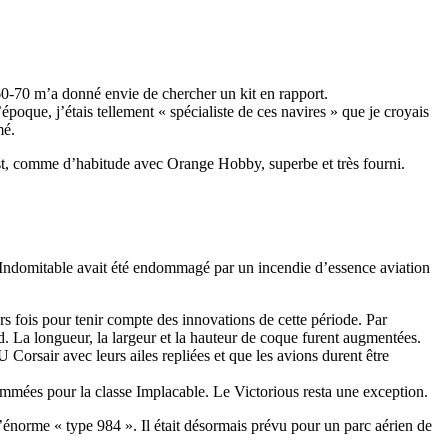
 60-70 m’a donné envie de chercher un kit en rapport.
oque, j’étais tellement « spécialiste de ces navires » que je croyais
mé.
st, comme d’habitude avec Orange Hobby, superbe et très fourni.
t l’Indomitable avait été endommagé par un incendie d’essence aviation
s fois pour tenir compte des innovations de cette période. Par
 La longueur, la largeur et la hauteur de coque furent augmentées.
 Corsair avec leurs ailes repliées et que les avions durent être
rammées pour la classe Implacable. Le Victorious resta une exception.
’énorme « type 984 ». Il était désormais prévu pour un parc aérien de