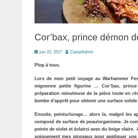
Cor’bax, prince démon 
Posté
Auteur
juin 23, 2017
CampiAdmin
le
Plop à tous.
Lors de mon petit voyage au Warhammer Fest 
mignonne petite figurine … Cor’bax, prin
préparation minutieuse de la pièce toute en ré
bombe d’apprêt pour obtenir une surface solide 
Ensuite, peinturlurage… alors la, malgré les a
composé de surface de peau/organisme. Je com
pointe de violet et éclairci avec du beige claire.
uniquement mes pinceaux pour appliquer une 