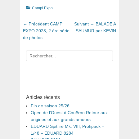
Catégories
Campi Expo
Navigation
Article
Article
← Précédent
CAMPI
Suivant →
BALADE A
de
précédent
suivant
EXPO 2023, 2 ère série
SAUMUR par KEVIN
:
:
de photos
l’article
Recherche
pour
:
Articles récents
Fin de saison 25/26
Open de l’Ouest à Couëron Retour aux
origines et aux grands amours
EDUARD Spitfire Mk. VIII, Profipack –
1/48 – EDUARD 8284