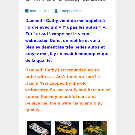
Posté
Auteur
mai 13, 2023
CampiAdmin
le
Damned ! Cathy vient de me rappeler à
l’ordre avec un: « Y’a pas les autos ? ».
Zut ! et oui ! zappé par le vieux
webmaster. Donc, on rectifie et voilà
bien évidement les très belles autos et
croyez moi, il y en avait beaucoup et que
de la qualité.
Damned! Cathy just reminded me to
order with a: « Ain’t there no cars? ».
Damn! Yes! zapped by the old
webmaster. So, we rectify and here are of
course the very beautiful cars and
believe me, there were many and only
quality.