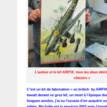
L’auteur et le kit AIRFIX, tous les deux décl
classics »
C’est un kit de fabrication « so britich by AIRFIX 
bavait devant ce gros kit, un must à l’époque dont
longues années, j’ai eu l’occase d’en acquérir un.
même. Ma boîte est la mouture 2023 avec l’appell