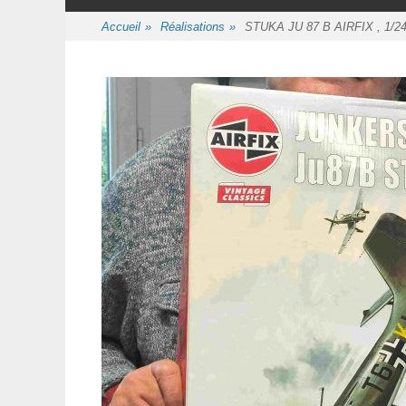
au
contenu
Accueil
»
Réalisations
»
STUKA JU 87 B AIRFIX , 1/24,