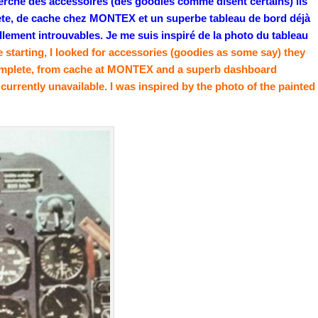
rché des accessoires (des goodies comme disent certains) ils
plète, de cache chez MONTEX et un superbe tableau de bord déjà
uellement introuvables. Je me suis inspiré de la photo du tableau
 starting, I looked for accessories (goodies as some say) they
 complete, from cache at MONTEX and a superb dashboard
currently unavailable. I was inspired by the photo of the painted