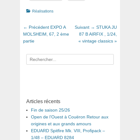
Catégories
Réalisations
Navigation
Article
Article
← Précédent
EXPO A
Suivant →
STUKA JU
de
précédent
suivant
MOLSHEIM, 67, 2 ème
87 B AIRFIX , 1/24,
:
:
partie
« vintage classics »
l’article
Recherche
pour
:
Articles récents
Fin de saison 25/26
Open de l’Ouest à Couëron Retour aux
origines et aux grands amours
EDUARD Spitfire Mk. VIII, Profipack –
1/48 – EDUARD 8284