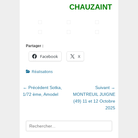
CHAUZAINT
Partager :
Facebook
X
Catégories
Réalisations
Navigation
Article
Article
← Précédent
Sotka,
Suivant →
de
précédent
suivant
1/72 ème, Amodel
MONTREUIL JUIGNE
:
:
(49) 11 et 12 Octobre
l’article
2025
Recherche
pour
: