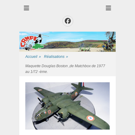
Club des Amis Maquettiste de la Presqui'Ile
Club CAMPI
Facebook
Accueil
»
Réalisations
»
Maquette Douglas Boston ,de Matchbox de 1977
au 1/72 -ème.