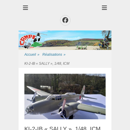
Club des Amis Maquettiste de la Presqui'Ile
Club CAMPI
Facebook
Accueil
»
Réalisations
»
KI-2-IB « SALLY », 1/48, ICM
KI-2-IB « SALLY », 1/48, ICM