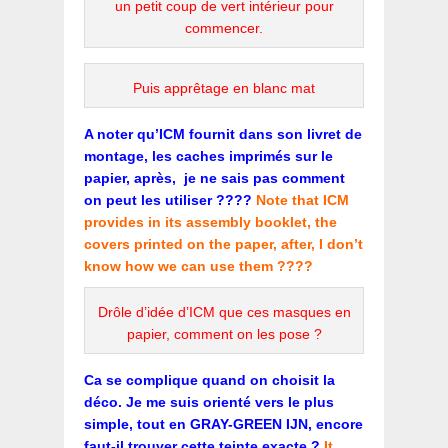
un petit coup de vert intérieur pour
commencer.
Puis apprêtage en blanc mat
A noter qu’ICM fournit dans son livret de
montage, les caches imprimés sur le
papier, après, je ne sais pas comment
on peut les utiliser ????
Note that ICM
provides in its assembly booklet, the
covers printed on the paper, after, I don’t
know how we can use them ????
Drôle d’idée d’ICM que ces masques en
papier, comment on les pose ?
Ca se complique quand on choisit la
déco. Je me suis orienté vers le plus
simple, tout en GRAY-GREEN IJN, encore
faut-il trouver cette teinte exacte ?
It