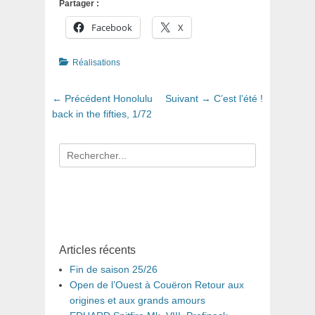
Partager :
Facebook
X
Catégories
Réalisations
Navigation
Article
Article
← Précédent
Honolulu
Suivant →
C’est l’été !
de
précédent
suivant
back in the fifties, 1/72
:
:
l’article
Recherche
pour
:
Articles récents
Fin de saison 25/26
Open de l’Ouest à Couëron Retour aux
origines et aux grands amours