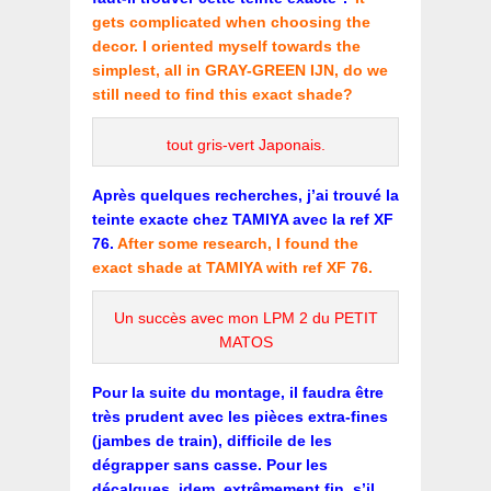
gets complicated when choosing the
decor. I oriented myself towards the
simplest, all in GRAY-GREEN IJN, do we
still need to find this exact shade?
tout gris-vert Japonais.
Après quelques recherches, j’ai trouvé la
teinte exacte chez TAMIYA avec la ref XF
76.
After some research, I found the
exact shade at TAMIYA with ref XF 76.
Un succès avec mon LPM 2 du PETIT
MATOS
Pour la suite du montage, il faudra être
très prudent avec les pièces extra-fines
(jambes de train), difficile de les
dégrapper sans casse. Pour les
décalques, idem, extrêmement fin, s’il