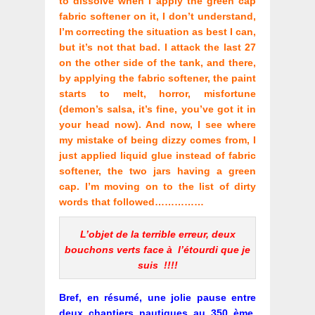
to dissolve when I apply the green cap
fabric softener on it, I don’t understand,
I’m correcting the situation as best I can,
but it’s not that bad. I attack the last 27
on the other side of the tank, and there,
by applying the fabric softener, the paint
starts to melt, horror, misfortune
(demon’s salsa, it’s fine, you’ve got it in
your head now). And now, I see where
my mistake of being dizzy comes from, I
just applied liquid glue instead of fabric
softener, the two jars having a green
cap. I’m moving on to the list of dirty
words that followed……………
L’objet de la terrible erreur, deux
bouchons verts face à l’étourdi que je
suis !!!!
Bref, en résumé, une jolie pause entre
deux chantiers nautiques au 350 ème.