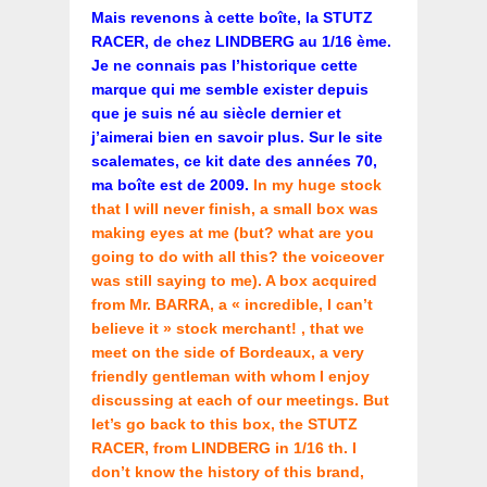
Mais revenons à cette boîte, la STUTZ
RACER, de chez LINDBERG au 1/16 ème.
Je ne connais pas l’historique cette
marque qui me semble exister depuis
que je suis né au siècle dernier et
j’aimerai bien en savoir plus. Sur le site
scalemates, ce kit date des années 70,
ma boîte est de 2009.
In my huge stock
that I will never finish, a small box was
making eyes at me (but? what are you
going to do with all this? the voiceover
was still saying to me). A box acquired
from Mr. BARRA, a « incredible, I can’t
believe it » stock merchant! , that we
meet on the side of Bordeaux, a very
friendly gentleman with whom I enjoy
discussing at each of our meetings. But
let’s go back to this box, the STUTZ
RACER, from LINDBERG in 1/16 th. I
don’t know the history of this brand,