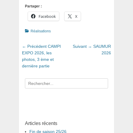
Partager :
Facebook
X
Catégories
Réalisations
Navigation
Article
Article
← Précédent
CAMPI
Suivant →
SAUMUR
de
précédent
suivant
EXPO 2026, les
2026
:
:
photos, 3 ème et
l’article
dernière partie
Recherche
pour
:
Articles récents
Fin de saison 25/26