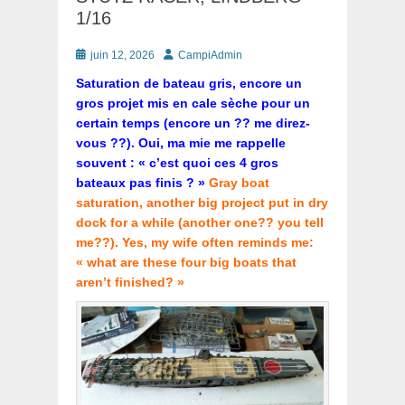
1/16
Posté
Auteur
juin 12, 2026
CampiAdmin
le
Saturation de bateau gris, encore un
gros projet mis en cale sèche pour un
certain temps (encore un ?? me direz-
vous ??). Oui, ma mie me rappelle
souvent : « c’est quoi ces 4 gros
bateaux pas finis ? »
Gray boat
saturation, another big project put in dry
dock for a while (another one?? you tell
me??). Yes, my wife often reminds me:
« what are these four big boats that
aren’t finished? »