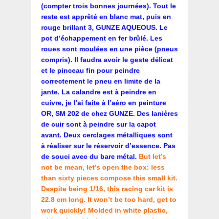
(compter trois bonnes journées). Tout le
reste est apprêté en blanc mat, puis en
rouge brillant 3, GUNZE AQUEOUS. Le
pot d’échappement en fer brûlé. Les
roues sont moulées en une pièce (pneus
compris). Il faudra avoir le geste délicat
et le pinceau fin pour peindre
correctement le pneu en limite de la
jante. La calandre est à peindre en
cuivre, je l’ai faite à l’aéro en peinture
OR, SM 202 de chez GUNZE. Des lanières
de cuir sont à peindre sur la capot
avant. Deux cerclages métalliques sont
à réaliser sur le réservoir d’essence. Pas
de souci avec du bare métal.
But let’s
not be mean, let’s open the box: less
than sixty pieces compose this small kit.
Despite being 1/16, this racing car kit is
22.8 cm long. It won’t be too hard, get to
work quickly! Molded in white plastic,