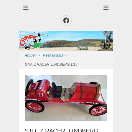
Club des Amis Maquettiste de la Presqui'Ile
Club CAMPI
Facebook
Accueil
»
Réalisations
»
STUTZ RACER, LINDBERG 1/16
STUTZ RACER, LINDBERG