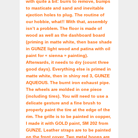
with quite a bit: burrs to remove, bumps
to masticate and sand and inevitable
ejection holes to plug. The routine of
our hobbie, what!! With that, assembly
isn’t a problem. The floor is made of
wood as well as the dashboard board
(priming in matte white, then base shade
in GUNZE light wood and patina with oil
paint for « sienna » painting).
Afterwards, it needs to dry (count three
good days). Everything else is primed in
matte white, then in shiny red 3, GUNZE
AQUEOUS. The burnt iron exhaust pipe.
The wheels are molded in one piece
(including tires). You will need to use a
delicate gesture and a fine brush to
properly paint the tire at the edge of the
rim. The grille is to be painted in copper,
I made it with GOLD paint, SM 202 from
GUNZE. Leather straps are to be painted
on the front cover. Two metal hoops are