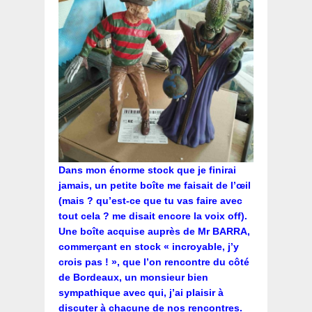
Dans mon énorme stock que je finirai
jamais, un petite boîte me faisait de l’œil
(mais ? qu’est-ce que tu vas faire avec
tout cela ? me disait encore la voix off).
Une boîte acquise auprès de Mr BARRA,
commerçant en stock « incroyable, j’y
crois pas ! », que l’on rencontre du côté
de Bordeaux, un monsieur bien
sympathique avec qui, j’ai plaisir à
discuter à chacune de nos rencontres.