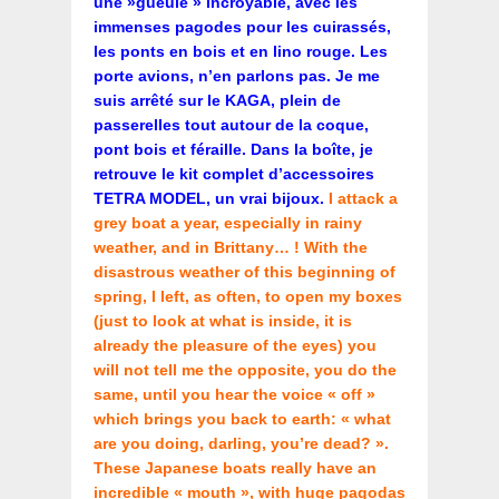
une »gueule » incroyable, avec les
immenses pagodes pour les cuirassés,
les ponts en bois et en lino rouge. Les
porte avions, n’en parlons pas. Je me
suis arrêté sur le KAGA, plein de
passerelles tout autour de la coque,
pont bois et féraille. Dans la boîte, je
retrouve le kit complet d’accessoires
TETRA MODEL, un vrai bijoux.
I attack a
grey boat a year, especially in rainy
weather, and in Brittany… ! With the
disastrous weather of this beginning of
spring, I left, as often, to open my boxes
(just to look at what is inside, it is
already the pleasure of the eyes) you
will not tell me the opposite, you do the
same, until you hear the voice « off »
which brings you back to earth: « what
are you doing, darling, you’re dead? ».
These Japanese boats really have an
incredible « mouth », with huge pagodas