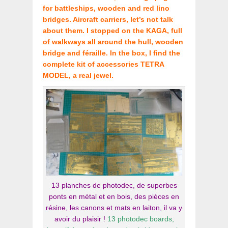
for battleships, wooden and red lino
bridges. Aircraft carriers, let’s not talk
about them. I stopped on the KAGA, full
of walkways all around the hull, wooden
bridge and féraille. In the box, I find the
complete kit of accessories TETRA
MODEL, a real jewel.
13 planches de photodec, de superbes
ponts en métal et en bois, des pièces en
résine, les canons et mats en laiton, il va y
avoir du plaisir !
13 photodec boards,