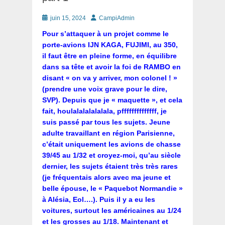
Posté
Auteur
juin 15, 2024
CampiAdmin
le
Pour s’attaquer à un projet comme le
porte-avions IJN KAGA, FUJIMI, au 350,
il faut être en pleine forme, en équilibre
dans sa tête et avoir la foi de RAMBO en
disant « on va y arriver, mon colonel ! »
(prendre une voix grave pour le dire,
SVP). Depuis que je « maquette », et cela
fait, houlalalalalalala, pffffffffffffff, je
suis passé par tous les sujets. Jeune
adulte travaillant en région Parisienne,
c’était uniquement les avions de chasse
39/45 au 1/32 et croyez-moi, qu’au siècle
dernier, les sujets étaient très très rares
(je fréquentais alors avec ma jeune et
belle épouse, le « Paquebot Normandie »
à Alésia, Eol….). Puis il y a eu les
voitures, surtout les américaines au 1/24
et les grosses au 1/18. Maintenant et