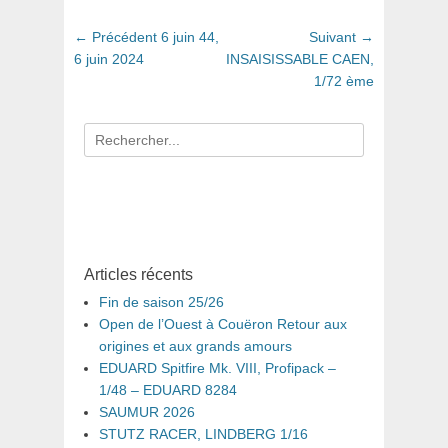
Navigation
Article
Article
← Précédent
6 juin 44,
Suivant →
de
précédent
suivant
6 juin 2024
INSAISISSABLE CAEN,
:
:
1/72 ème
l’article
Recherche
pour
:
Articles récents
Fin de saison 25/26
Open de l’Ouest à Couëron Retour aux
origines et aux grands amours
EDUARD Spitfire Mk. VIII, Profipack –
1/48 – EDUARD 8284
SAUMUR 2026
STUTZ RACER, LINDBERG 1/16