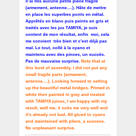
n’ai mis aucune petite pièce fragile
(armement, antenne….). Hâte de mettre
en place les superbes ponts en métal.
Apprêtés en blanc puis peints en gris et
traités avec les jus TAMIYA, je suis
content de mon résultat, enfin moi, cela
me convient très bien et c’est déjà pas
mal. Le tout, collé à la cyano et
maintenu avec des pinces, un succès.
Pas de mauvaise surprise.
Note that at
this level of assembly, I did not put any
small fragile parts (armament,
antenna….). Looking forward to setting
up the beautiful metal bridges. Primed in
white then painted in gray and treated
with TAMIYA juices, I am happy with my
result, well me, it suits me very well and
it’s already not bad. All glued to cyano
and maintained with pliers, a success.
No unpleasant surprise.