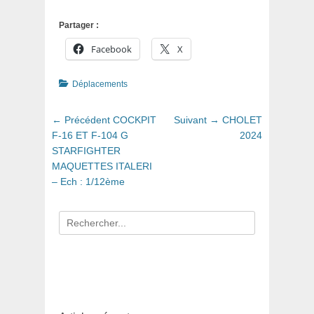
Partager :
Facebook
X
Catégories
Déplacements
Navigation
Article
Article
← Précédent
COCKPIT
Suivant →
CHOLET
de
précédent
suivant
F-16 ET F-104 G
2024
:
:
STARFIGHTER
l’article
MAQUETTES ITALERI
– Ech : 1/12ème
Recherche
pour
: