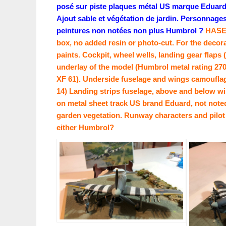
posé sur piste plaques métal US marque Eduard,
Ajout sable et végétation de jardin. Personnages
peintures non notées non plus Humbrol ?
HASEG
box, no added resin or photo-cut. For the deco
paints. Cockpit, wheel wells, landing gear flaps
underlay of the model (Humbrol metal rating 2
XF 61). Underside fuselage and wings camouflag
14)
Landing strips fuselage, above and below 
on metal sheet track US brand Eduard, not note
garden vegetation. Runway characters and pilot 
either Humbrol?