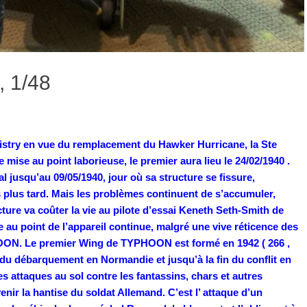
 1/48
nistry en vue du remplacement du Hawker Hurricane, la Ste
ise au point laborieuse, le premier aura lieu le 24/02/1940 .
l jusqu’au 09/05/1940, jour où sa structure se fissure,
plus tard. Mais les problèmes continuent de s’accumuler,
ure va coûter la vie au pilote d’essai Keneth Seth-Smith de
 au point de l’appareil continue, malgré une vive réticence des
OON. Le premier Wing de TYPHOON est formé en 1942 ( 266 ,
s du débarquement en Normandie et jusqu’à la fin du conflit en
es attaques au sol contre les fantassins, chars et autres
nir la hantise du soldat Allemand. C’est l’ attaque d’un