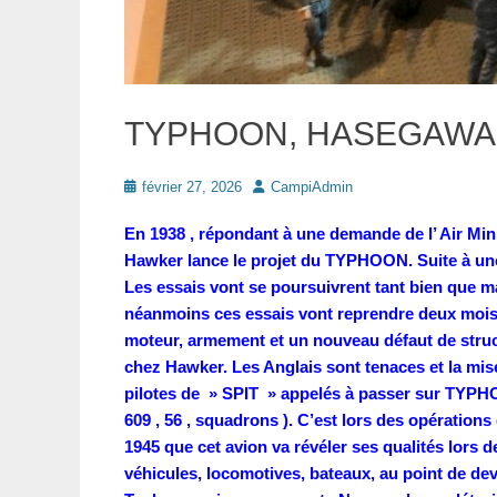
TYPHOON, HASEGAWA,
Posté
Auteur
février 27, 2026
CampiAdmin
le
En 1938 , répondant à une demande de l’ Air Mi
Hawker lance le projet du TYPHOON. Suite à une m
Les essais vont se poursuivrent tant bien que ma
néanmoins ces essais vont reprendre deux mois 
moteur, armement et un nouveau défaut de struct
chez Hawker. Les Anglais sont tenaces et la mise
pilotes de » SPIT » appelés à passer sur TYPH
609 , 56 , squadrons ). C’est lors des opération
1945 que cet avion va révéler ses qualités lors d
véhicules, locomotives, bateaux, au point de deve