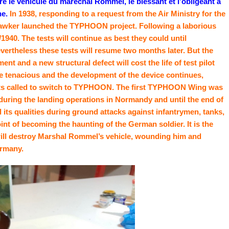
e le véhicule du maréchal Rommel, le blessant et l’obligeant à
ne.
In 1938, responding to a request from the Air Ministry for the
Hawker launched the TYPHOON project. Following a laborious
/1940. The tests will continue as best they could until
evertheless these tests will resume two months later. But the
t and a new structural defect will cost the life of test pilot
 tenacious and the development of the device continues,
lots called to switch to TYPHOON. The first TYPHOON Wing was
 during the landing operations in Normandy and until the end of
al its qualities during ground attacks against infantrymen, tanks,
int of becoming the haunting of the German soldier. It is the
ill destroy Marshal Rommel’s vehicle, wounding him and
Germany.