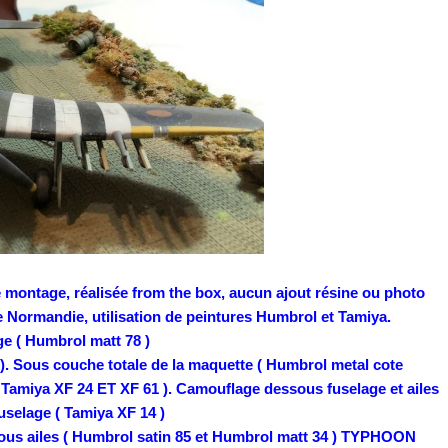
ntage, réalisée from the box, aucun ajout résine ou photo
 Normandie, utilisation de peintures Humbrol et Tamiya.
age ( Humbrol matt 78 )
 ). Sous couche totale de la maquette ( Humbrol metal cote
( Tamiya XF 24 ET XF 61 ). Camouflage dessous fuselage et ailes
fuselage ( Tamiya XF 14 )
us ailes ( Humbrol satin 85 et Humbrol matt 34 ) TYPHOON