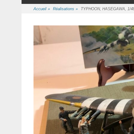
au
contenu
Accueil
»
Réalisations
»
TYPHOON, HASEGAWA, 1/4