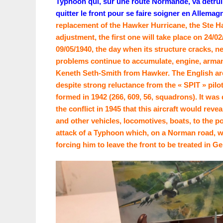
Typhoon qui, sur une route Normande, va détruir
quitter le front pour se faire soigner en Allemag
replacement of the Hawker Hurricane, the Ste 
adjustment, the first one will take place on 24/02
09/05/1940, the day when its structure cracks, n
problems continue to accumulate, engine, armamen
Keneth Seth-Smith from Hawker. The English are
despite strong reluctance from the « SPIT » pi
formed in 1942 (266, 609, 56, squadrons). It was
the conflict in 1945 that this aircraft would reve
and other vehicles, locomotives, boats, to the po
attack of a Typhoon which, on a Norman road, w
forcing him to leave the front to be treated in 