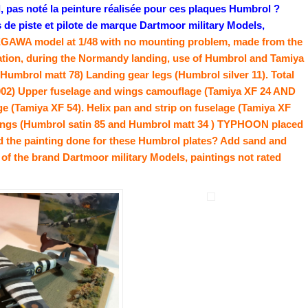
 pas noté la peinture réalisée pour ces plaques Humbrol ?
 de piste et pilote de marque Dartmoor military Models,
AWA model at 1/48 with no mounting problem, made from the
ration, during the Normandy landing, use of Humbrol and Tamiya
 (Humbrol matt 78)
Landing gear legs (Humbrol silver 11). Total
7002) Upper fuselage and wings camouflage (Tamiya XF 24 AND
e (Tamiya XF 54). Helix pan and strip on fuselage (Tamiya XF
wings (Humbrol satin 85 and Humbrol matt 34 ) TYPHOON placed
d the painting done for these Humbrol plates? Add sand and
of the brand Dartmoor military Models, paintings not rated