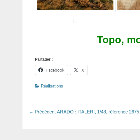
Topo, mo
Partager :
Facebook
X
Catégories
Réalisations
Navigation
Article
← Précédent
ARADO : ITALERI, 1/48, référence 2675
précédent
de
:
l’article