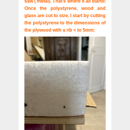
saw ( metal). That’s where it all starts!
Once the polystyrene, wood and
glass are cut to size, I start by cutting
the polystyrene to the dimensions of
the plywood with a rib < to 5mm;