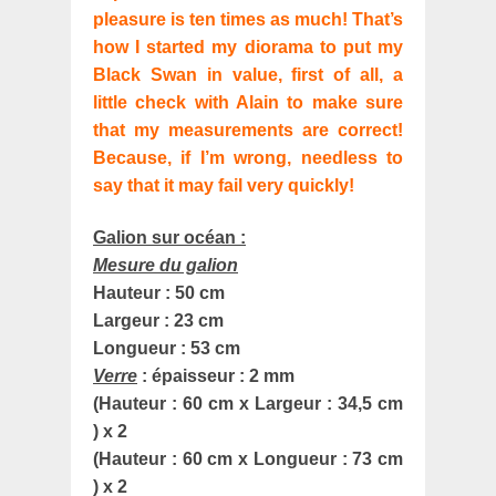
pleasure is ten times as much! That’s
how I started my diorama to put my
Black Swan in value, first of all, a
little check with Alain to make sure
that my measurements are correct!
Because, if I’m wrong, needless to
say that it may fail very quickly!
Galion sur océan :
Mesure du galion
Hauteur : 50 cm
Largeur : 23 cm
Longueur : 53 cm
Verre
: épaisseur : 2 mm
(Hauteur : 60 cm x Largeur : 34,5 cm
) x 2
(Hauteur : 60 cm x Longueur : 73 cm
) x 2