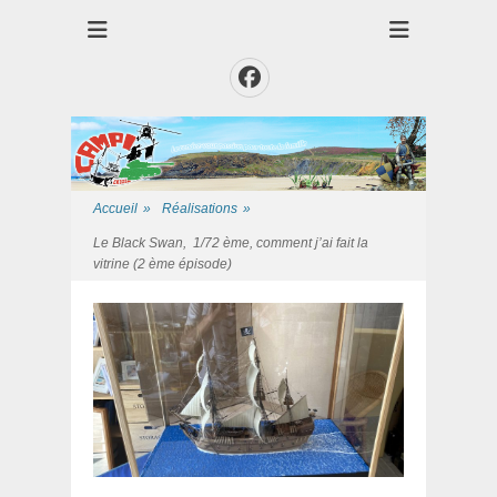
Club des Amis Maquettiste de la Presqui'Ile
Club CAMPI
Facebook
Accueil
»
Réalisations
»
Le Black Swan, 1/72 ème, comment j’ai fait la
vitrine (2 ème épisode)