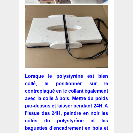
Lorsque le polystyrène est bien
collé, le positionner sur le
contreplaqué en le collant également
avec la colle à bois. Mettre du poids
par-dessus et laisser pendant 24H. A
l’issue des 24H, peindre en noir les
côtés du polystyrène et les
baguettes d’encadrement en bois et