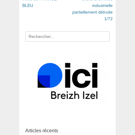
:
:
BLEU
industrielle
l’article
partiellement détruite
1/72
Recherche
pour
:
Articles récents