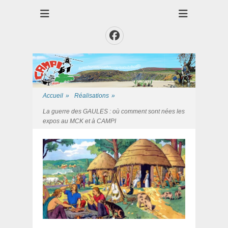
Club des Amis Maquettiste de la Presqui'Ile
Club CAMPI
Facebook
Accueil
»
Réalisations
»
La guerre des GAULES : où comment sont nées les
expos au MCK et à CAMPI