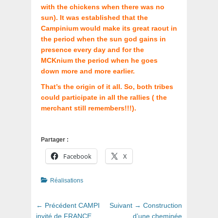
with the chickens when there was no
sun). It was established that the
Campinium would make its great raout in
the period when the sun god gains in
presence every day and for the
MCKnium the period when he goes
down more and more earlier.
That’s the origin of it all. So, both tribes
could participate in all the rallies ( the
merchant still remembers!!!).
Partager :
Facebook
X
Catégories
Réalisations
Navigation
Article
Article
← Précédent
CAMPI
Suivant →
Construction
de
précédent
suivant
invité de FRANCE
d’une cheminée