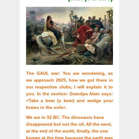
The GAUL war: You are wondering, as
we approach 2025, how we got there in
our respective clubs, I will explain it to
you. In the section: Grandpa Alain says:
«Take a beer (a beer) and wedge your
braies in the sofa».
We are in 52 BC. The dinosaurs have
disappeared but not the oil. All the west,
at the end of the world, finally, the one
known at the time because the earth was