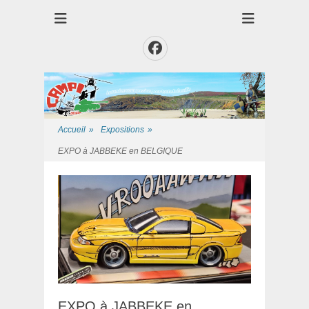
Club des Amis Maquettiste de la Presqui'Ile
Club CAMPI
Facebook
Accueil
»
Expositions
»
EXPO à JABBEKE en BELGIQUE
EXPO à JABBEKE en