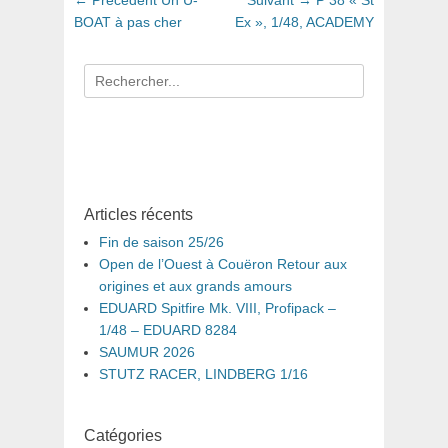
de
précédent
suivant
BOAT à pas cher
Ex », 1/48, ACADEMY
:
:
l’article
Recherche
pour
:
Articles récents
Fin de saison 25/26
Open de l’Ouest à Couëron Retour aux
origines et aux grands amours
EDUARD Spitfire Mk. VIII, Profipack –
1/48 – EDUARD 8284
SAUMUR 2026
STUTZ RACER, LINDBERG 1/16
Catégories