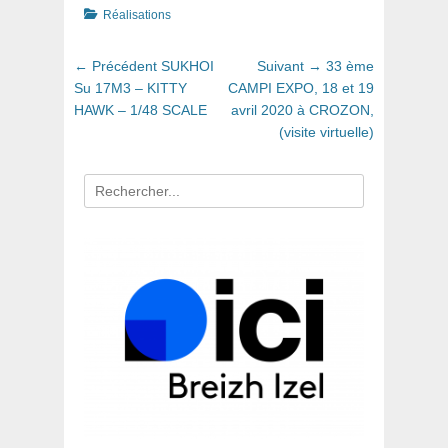
Catégories
Réalisations
Navigation
Article
Article
← Précédent
SUKHOI
Suivant →
33 ème
de
précédent
suivant
Su 17M3 – KITTY
CAMPI EXPO, 18 et 19
:
:
HAWK – 1/48 SCALE
avril 2020 à CROZON,
l’article
(visite virtuelle)
Recherche
pour
: