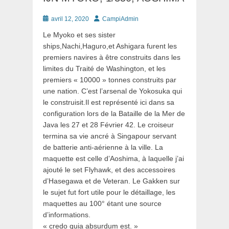
Posté
Auteur
avril 12, 2020
CampiAdmin
le
Le Myoko et ses sister
ships,Nachi,Haguro,et Ashigara furent les
premiers navires à être construits dans les
limites du Traité de Washington, et les
premiers « 10000 » tonnes construits par
une nation. C’est l’arsenal de Yokosuka qui
le construisit.Il est représenté ici dans sa
configuration lors de la Bataille de la Mer de
Java les 27 et 28 Février 42. Le croiseur
termina sa vie ancré à Singapour servant
de batterie anti-aérienne à la ville. La
maquette est celle d’Aoshima, à laquelle j’ai
ajouté le set Flyhawk, et des accessoires
d’Hasegawa et de Veteran. Le Gakken sur
le sujet fut fort utile pour le détaillage, les
maquettes au 100° étant une source
d’informations.
« credo quia absurdum est. »