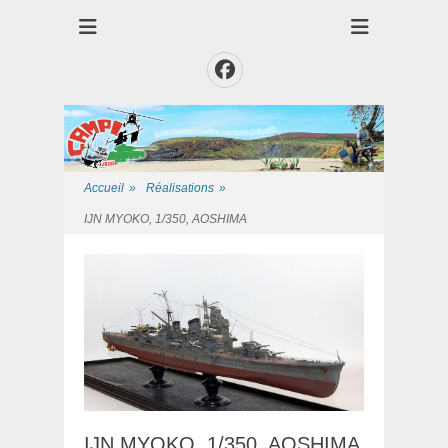
Club des Amis Maquettiste de la Presqui'Ile
Club CAMPI
Facebook
Accueil
»
Réalisations
»
IJN MYOKO, 1/350, AOSHIMA
IJN MYOKO, 1/350, AOSHIMA