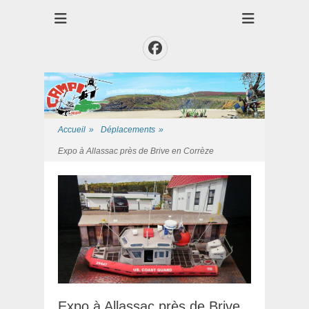
Club des Amis Maquettiste de la Presqui'Ile
Club CAMPI
Facebook
Accueil
»
Déplacements
»
Expo à Allassac près de Brive en Corrèze
Expo à Allassac près de Brive