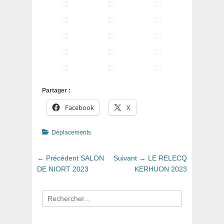
Partager :
Facebook
X
Catégories
Déplacements
Navigation
Article
Article
← Précédent
SALON
Suivant →
LE RELECQ
de
précédent
suivant
DE NIORT 2023
KERHUON 2023
:
:
l’article
Recherche
pour
: