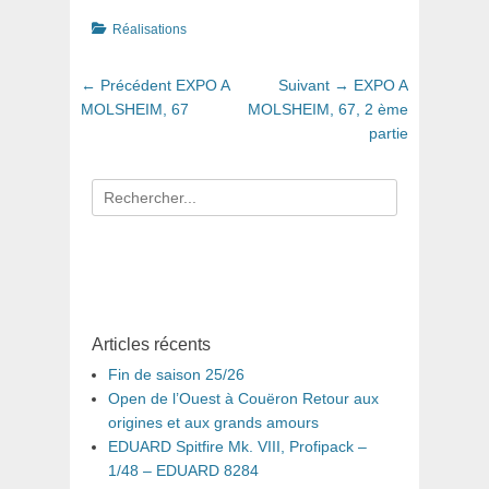
Catégories
Réalisations
Navigation
Article
Article
← Précédent
EXPO A
Suivant →
EXPO A
de
précédent
suivant
MOLSHEIM, 67
MOLSHEIM, 67, 2 ème
:
:
partie
l’article
Recherche
pour
:
Articles récents
Fin de saison 25/26
Open de l’Ouest à Couëron Retour aux
origines et aux grands amours
EDUARD Spitfire Mk. VIII, Profipack –
1/48 – EDUARD 8284