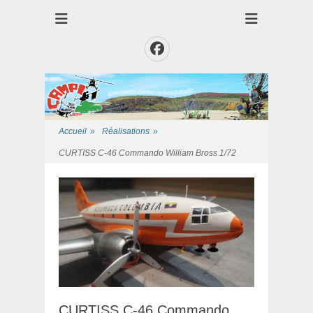
Club des Amis Maquettiste de la Presqui'Ile
Club CAMPI
Facebook
Accueil
»
Réalisations
»
CURTISS C-46 Commando William Bross 1/72
CURTISS C-46 Commando