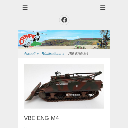
Club des Amis Maquettiste de la Presqui'Ile
Club CAMPI
Facebook
Accueil
»
Réalisations
»
VBE ENG M4
VBE ENG M4