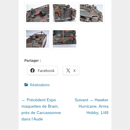
Partager :
Facebook
X
Catégories
Réalisations
Navigation
Article
Article
← Précédent
Expo
Suivant →
Hawker
de
précédent
suivant
maquettes de Bram,
Hurricane, Arma
:
:
près de Carcassonne
Hobby, 1/48
l’article
dans l’Aude