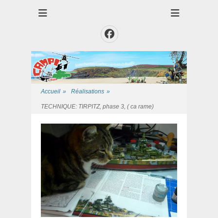
Club des Amis Maquettiste de la Presqui'Ile
Club CAMPI
Facebook
Accueil
»
Réalisations
»
TECHNIQUE: TIRPITZ, phase 3, ( ca rame)