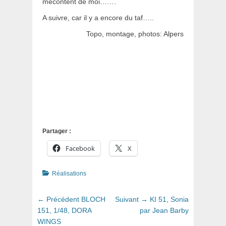
mécontent de moi…….
A suivre, car il y a encore du taf…..
Topo, montage, photos: Alpers
Partager :
Facebook
X
Catégories
Réalisations
Navigation
Article
Article
← Précédent
BLOCH
Suivant →
KI 51, Sonia
de
précédent
suivant
151, 1/48, DORA
par Jean Barby
:
:
WINGS
l’article