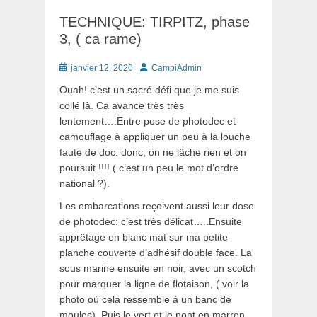
TECHNIQUE: TIRPITZ, phase
3, ( ca rame)
Posté
Auteur
janvier 12, 2020
CampiAdmin
le
Ouah! c’est un sacré défi que je me suis
collé là. Ca avance très très
lentement….Entre pose de photodec et
camouflage à appliquer un peu à la louche
faute de doc: donc, on ne lâche rien et on
poursuit !!!! ( c’est un peu le mot d’ordre
national ?).
Les embarcations reçoivent aussi leur dose
de photodec: c’est très délicat…..Ensuite
apprêtage en blanc mat sur ma petite
planche couverte d’adhésif double face. La
sous marine ensuite en noir, avec un scotch
pour marquer la ligne de flotaison, ( voir la
photo où cela ressemble à un banc de
moules). Puis le vert et le pont en marron.