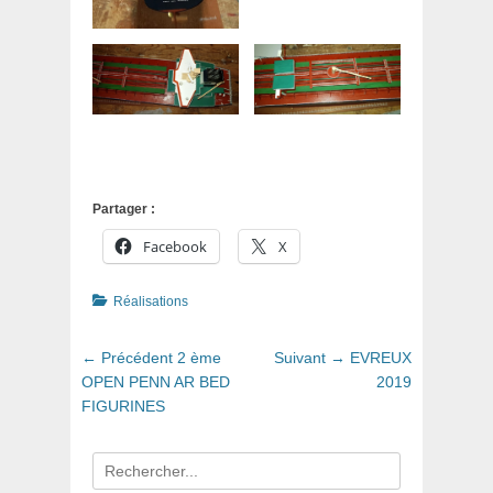
Partager :
Facebook
X
Catégories
Réalisations
Navigation
Article
Article
← Précédent
2 ème
Suivant →
EVREUX
de
précédent
suivant
OPEN PENN AR BED
2019
:
:
FIGURINES
l’article
Recherche
pour