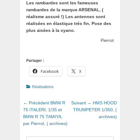
Les rambardes sont les fameuses
rambardes de la marque ARSENAL, (
réalisme assuré !) Les antennes sont
réalisées en élastique très fin. Pose des
plus aisées à la cyano.
Pierrot
Partager :
Facebook
X
Catégories
Réalisations
Navigation
Article
Article
← Précédent
BMW R
Suivant →
HMS HOOD
de
précédent
suivant
75 ITALERI, 1/35 et
TRUMPETER 1/350, (
:
:
BMW R 75 TAMIYA,
archives)
l’article
par Pierrot, ( archives)
Recherche