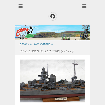
Club des Amis Maquettiste de la Presqui'Ile
Club CAMPI
Facebook
Accueil
»
Réalisations
»
PRINZ EUGEN HELLER, 1/400, (archives)