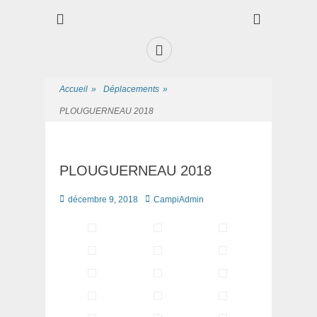
Club des Amis Maquettiste de la Presqui'Ile
Club CAMPI
Facebook
Accueil
»
Déplacements
»
PLOUGUERNEAU 2018
PLOUGUERNEAU 2018
Posté
Auteur
décembre 9, 2018
CampiAdmin
le