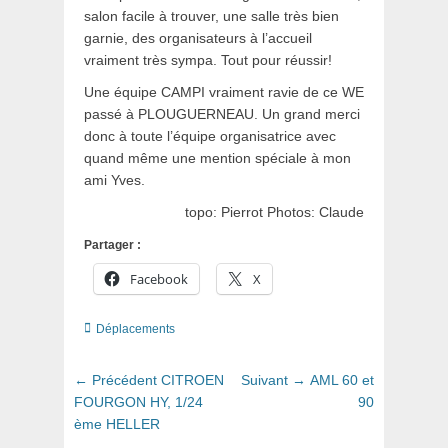
salon facile à trouver, une salle très bien
garnie, des organisateurs à l’accueil
vraiment très sympa. Tout pour réussir!
Une équipe CAMPI vraiment ravie de ce WE
passé à PLOUGUERNEAU. Un grand merci
donc à toute l’équipe organisatrice avec
quand même une mention spéciale à mon
ami Yves.
topo: Pierrot Photos: Claude
Partager :
Facebook
X
Catégories
Déplacements
Navigation
Article
Article
← Précédent
CITROEN
Suivant →
AML 60 et
de
précédent
suivant
FOURGON HY, 1/24
90
:
:
ème HELLER
l’article