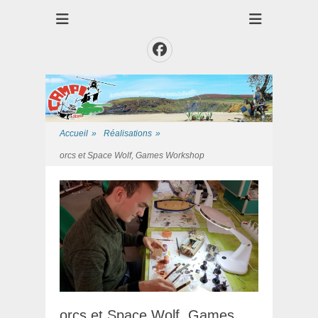
Club des Amis Maquettiste de la Presqui'Ile
Club CAMPI
Facebook
Accueil
»
Réalisations
»
orcs et Space Wolf, Games Workshop
orcs et Space Wolf, Games