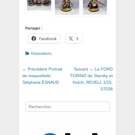
Partager :
Facebook
X
Catégories
Réalisations
Navigation
Article
Article
← Précédent
Portrait
Suivant →
La FORD
de
précédent
suivant
de maquettiste:
TORINO de Starsky et
:
:
Stéphane ESNAUD
Hutch, REVELL 1/25,
l’article
07038
Recherche
pour
: