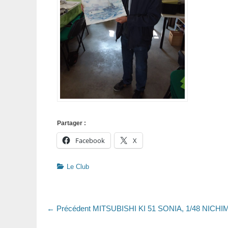
Partager :
Facebook
X
Catégories
Le Club
Navigation
Article
← Précédent
MITSUBISHI KI 51 SONIA, 1/48 NICHI
précédent
de