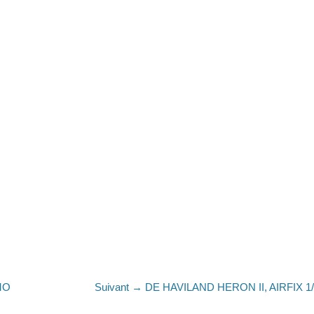
Article
MO
Suivant →
DE HAVILAND HERON II, AIRFIX 1
suivant