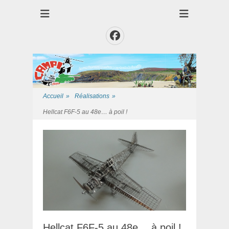
Club des Amis Maquettiste de la Presqui'Ile
Club CAMPI
Facebook
Accueil
»
Réalisations
»
Hellcat F6F-5 au 48e… à poil !
Hellcat F6F-5 au 48e… à poil !