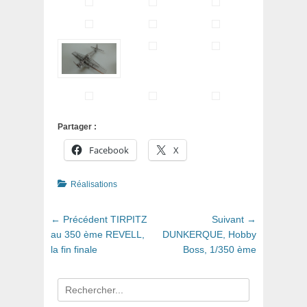
Partager :
Facebook
X
Catégories
Réalisations
Navigation
Article
Article
← Précédent
TIRPITZ
Suivant →
de
précédent
suivant
au 350 ème REVELL,
DUNKERQUE, Hobby
:
:
la fin finale
Boss, 1/350 ème
l’article
Recherche
pour